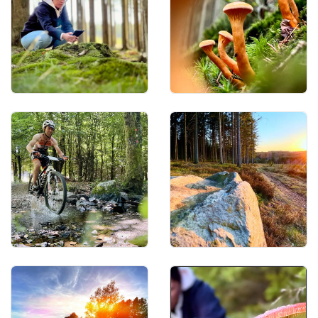
portret foto
close up foto
actie fotografie
landschapsfotografie